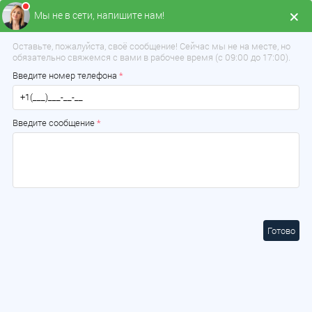
Мы не в сети, напишите нам!
Заказать звонок
+375 (33) 639-21-49
Оставьте, пожалуйста, своё сообщение! Сейчас мы не на месте, но
обязательно свяжемся с вами в рабочее время (с 09:00 до 17:00).
Введите номер телефона
*
Введите сообщение
*
Готово