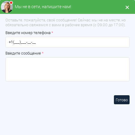
Мы не в сети, напишите нам!
Оставьте, пожалуйста, своё сообщение! Сейчас мы не на месте, но
обязательно свяжемся с вами в рабочее время (с 09:00 до 17:00).
Введите номер телефона
*
Введите сообщение
*
Выберите ваш город:
Минск
×
Выберите ваш город
Готово
Минская область
Брестская область
Витебская область
Гомельская область
Гродненская область
Могилевская область
Минск
Борисов
Солигорск
Молодечно
Жодино
Слуцк
Дзержинск
Вилейка
Смолевичи