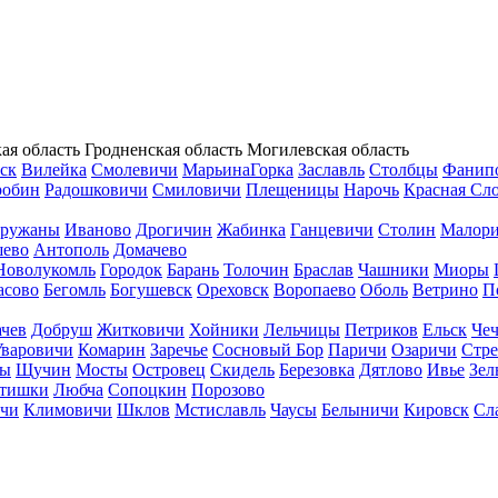
ая область
Гродненская область
Могилевская область
ск
Вилейка
Смолевичи
МарьинаГорка
Заславль
Столбцы
Фанип
робин
Радошковичи
Смиловичи
Плещеницы
Нарочь
Красная Сл
ружаны
Иваново
Дрогичин
Жабинка
Ганцевичи
Столин
Малори
ево
Антополь
Домачево
Новолукомль
Городок
Барань
Толочин
Браслав
Чашники
Миоры
асово
Бегомль
Богушевск
Ореховск
Воропаево
Оболь
Ветрино
П
ачев
Добруш
Житковичи
Хойники
Лельчицы
Петриков
Ельск
Чеч
Уваровичи
Комарин
Заречье
Сосновый Бор
Паричи
Озаричи
Стр
ы
Щучин
Мосты
Островец
Скидель
Березовка
Дятлово
Ивье
Зел
тишки
Любча
Сопоцкин
Порозово
ичи
Климовичи
Шклов
Мстиславль
Чаусы
Белыничи
Кировск
Сл