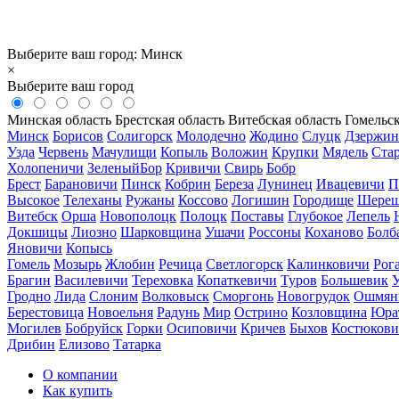
Выберите ваш город:
Минск
×
Выберите ваш город
Минская область
Брестская область
Витебская область
Гомельск
Минск
Борисов
Солигорск
Молодечно
Жодино
Слуцк
Дзержин
Узда
Червень
Мачулищи
Копыль
Воложин
Крупки
Мядель
Ста
Холопеничи
ЗеленыйБор
Кривичи
Свирь
Бобр
Брест
Барановичи
Пинск
Кобрин
Береза
Лунинец
Ивацевичи
П
Высокое
Телеханы
Ружаны
Коссово
Логишин
Городище
Шереш
Витебск
Орша
Новополоцк
Полоцк
Поставы
Глубокое
Лепель
Докшицы
Лиозно
Шарковщина
Ушачи
Россоны
Коханово
Болб
Яновичи
Копысь
Гомель
Мозырь
Жлобин
Речица
Светлогорск
Калинковичи
Рог
Брагин
Василевичи
Тереховка
Копаткевичи
Туров
Большевик
Гродно
Лида
Слоним
Волковыск
Сморгонь
Новогрудок
Ошмян
Берестовица
Новоельня
Радунь
Мир
Острино
Козловщина
Юра
Могилев
Бобруйск
Горки
Осиповичи
Кричев
Быхов
Костюков
Дрибин
Елизово
Татарка
О компании
Как купить