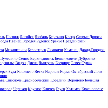
оль
Несвиж
Логойск
Любань
Березино
Клецк
Старые Дороги
обода
Ивенец
Городея
Руденск
Уречье
Правдинский
та
Микашевичи
Белоозерск
Ляховичи
Каменец
Давид-Городок
Шумилино
Сенно
Верхнедвинск
Бешенковичи
Дубровно
одсвилье
Видзы
Дисна
Лынтупы
Езерище
Освея
Сураж
ерск
Буда-Кошелево
Ветка
Наровля
Корма
Октябрьский
Лоев
ешин
ьва
Свислочь
Красносельский
Кореличи
Вороново
Большая
авгород
Чериков
Круглое
Кличев
Глуск
Хотимск
Краснополье