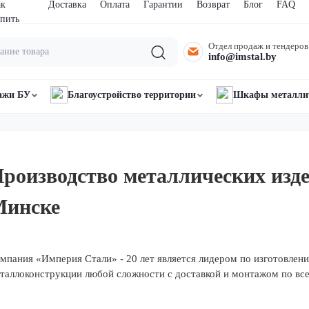
ак
Доставка
Оплата
Гарантии
Возврат
Блог
FAQ
пить
Отдел продаж и тендеров
info@imstal.by
ажи БУ
Благоустройство территории
Шкафы металли
роизводство металлических изд
Минске
мпания «Империя Стали» - 20 лет является лидером по изготовлен
таллоконструкции любой сложности с доставкой и монтажом по все