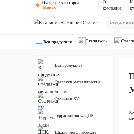
О
К
Выберите ваш город:
Минск
компании
ку
Стеллажи
Стелл
Вся продукция
Вся продукция
П
Стеллажи металлические
Стеллажи БУ
Ко
Террасная доска ДПК
ме
Шкафы металлические