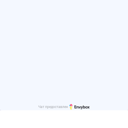
Картотечные шкафы
Ключницы
Медицинские шкафы
Оружейные шкафы
Хозяйственные шкафы
Ящики почтовые
Сейфы
Все сейфы
Встраиваемые сейфы
Депозитные сейфы
Мебельные взломостойкие сейфы
Оружейные сейфы
Офисные сейфы
Благоустройство территории
Велопарковки
Контейнеры ТБО
Скамейки и лавки
Урны уличные металлические
Изделия из металла
Чат предоставлен
Все изделия из металла
Беседки металлические
Ванны сварные моечные
Верстаки слесарные