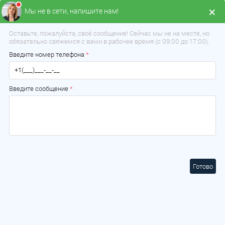
Мы не в сети, напишите нам!
Оставьте, пожалуйста, своё сообщение! Сейчас мы не на месте, но
обязательно свяжемся с вами в рабочее время (с 09:00 до 17:00).
Введите номер телефона
*
Введите сообщение
*
Выберите ваш город:
Минск
×
Выберите ваш город
Готово
Минская область
Брестская область
Витебская область
Гомельская область
Гродненская область
Могилевская область
Минск
Борисов
Солигорск
Молодечно
Жодино
Слуцк
Дзержинск
Вилейка
Смолевичи